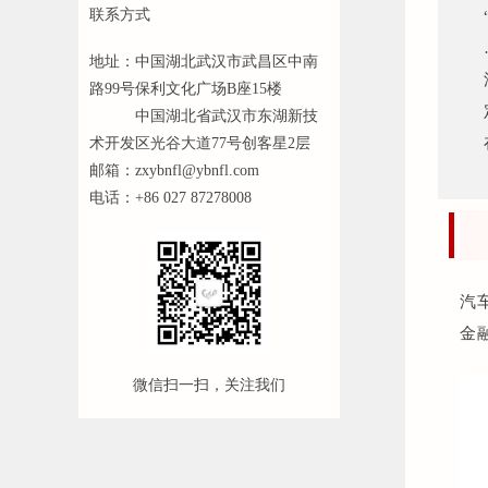
联系方式
地址：中国湖北武汉市武昌区中南
路99号保利文化广场B座15楼
地址：
中国湖北省武汉市东湖新技
术开发区光谷大道77号创客星2层
邮箱：
zxybnfl@ybnfl.com
电话：+86 027 87278008
汽
金
微信扫一扫，关注我们