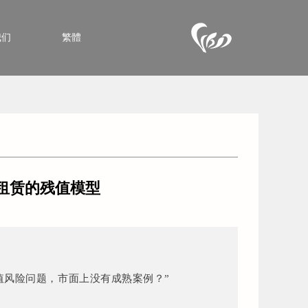
我们
繁體
租赁的残值模型
值风险问题，市面上没有成熟案例？
”