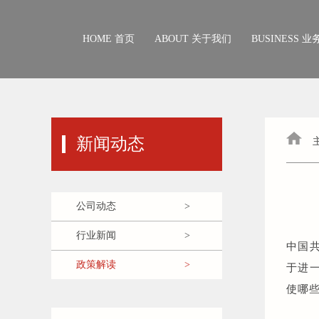
HOME 首页
ABOUT 关于我们
BUSINESS 
公司概况
业务构架
融资租赁
股权架构
新闻动态
资产管理
企业文化
产业基金
管理团队
公司动态
>
其 他
行业新闻
>
成员企业
中国共
政策解读
>
于进
使哪