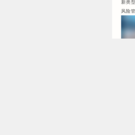
新类
风险