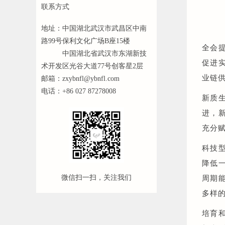
联系方式
地址：中国湖北武汉市武昌区中南
路99号保利文化广场B座15楼
全会
地址：
中国湖北省武汉市东湖新技
促进
术开发区光谷大道77号创客星2层
业链
邮箱：
zxybnfl@ybnfl.com
电话：+86 027 87278008
新质
进，
充分
科技
降低
周期
微信扫一扫，关注我们
多样
培育