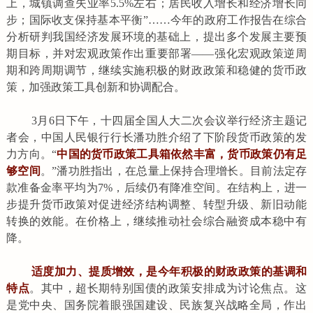
上，城镇调查失业率5.5%左右；居民收入增长和经济增长同
步；国际收支保持基本平衡”……今年的政府工作报告在综合
分析研判我国经济发展环境的基础上，提出多个发展主要预
期目标，并对宏观政策作出重要部署——强化宏观政策逆周
期和跨周期调节，继续实施积极的财政政策和稳健的货币政
策，加强政策工具创新和协调配合。
3月6日下午，十四届全国人大二次会议举行经济主题记
者会，中国人民银行行长潘功胜介绍了下阶段货币政策的发
力方向。“
中国的货币政策工具箱依然丰富，货币政策仍有足
够空间
。”潘功胜指出，在总量上保持合理增长。目前法定存
款准备金率平均为7%，后续仍有降准空间。在结构上，进一
步提升货币政策对促进经济结构调整、转型升级、新旧动能
转换的效能。在价格上，继续推动社会综合融资成本稳中有
降。
适度加力、提质增效，是今年积极的财政政策的基调和
特点
。其中，超长期特别国债的政策安排成为讨论焦点。这
是党中央、国务院着眼强国建设、民族复兴战略全局，作出